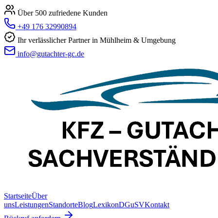
Über 500 zufriedene Kunden
+49 176 32990894
Ihr verlässlicher Partner in Mühlheim & Umgebung
info@gutachter-gc.de
Startseite
Über
uns
Leistungen
Standorte
Blog
Lexikon
DGuSV
Kontakt