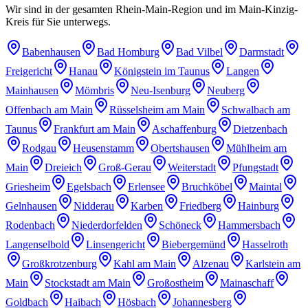
Wir sind in der gesamten Rhein-Main-Region und im Main-Kinzig-
Kreis für Sie unterwegs.
Babenhausen
Bad Homburg
Bad Vilbel
Darmstadt
Freigericht
Hanau
Königstein im Taunus
Langen
Mainhausen
Mömbris
Neu-Isenburg
Neuberg
Offenbach am Main
Rüsselsheim am Main
Schwalbach am
Taunus
Frankfurt am Main
Aschaffenburg
Dietzenbach
Rodgau
Heusenstamm
Obertshausen
Mühlheim am
Main
Dreieich
Groß-Gerau
Weiterstadt
Pfungstadt
Griesheim
Egelsbach
Erlensee
Bruchköbel
Maintal
Gelnhausen
Nidderau
Karben
Friedberg
Hainburg
Rodenbach
Niederdorfelden
Schöneck
Hammersbach
Langenselbold
Linsengericht
Biebergemünd
Hasselroth
Großkrotzenburg
Kahl am Main
Alzenau
Karlstein am
Main
Stockstadt am Main
Großostheim
Mainaschaff
Goldbach
Haibach
Hösbach
Johannesberg