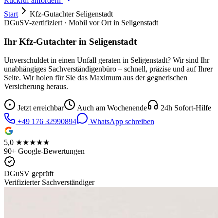
Rückruf anfordern
Start
Kfz-Gutachter
Seligenstadt
DGuSV-zertifiziert · Mobil vor Ort in
Seligenstadt
Ihr Kfz-Gutachter in
Seligenstadt
Unverschuldet in einen Unfall geraten in
Seligenstadt
? Wir sind Ihr
unabhängiges Sachverständigenbüro – schnell, präzise und auf Ihrer
Seite. Wir holen für Sie das Maximum aus der gegnerischen
Versicherung heraus.
Jetzt erreichbar
Auch am Wochenende
24h Sofort-Hilfe
+49 176 32990894
WhatsApp schreiben
5,0 ★★★★★
90+ Google-Bewertungen
DGuSV geprüft
Verifizierter Sachverständiger