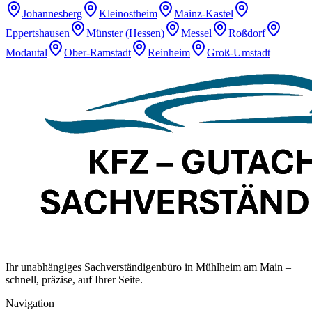
Johannesberg
Kleinostheim
Mainz-Kastel
Eppertshausen
Münster (Hessen)
Messel
Roßdorf
Modautal
Ober-Ramstadt
Reinheim
Groß-Umstadt
Ihr unabhängiges Sachverständigenbüro in Mühlheim am Main –
schnell, präzise, auf Ihrer Seite.
Navigation