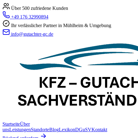
Über 500 zufriedene Kunden
+49 176 32990894
Ihr verlässlicher Partner in Mühlheim & Umgebung
info@gutachter-gc.de
Startseite
Über
uns
Leistungen
Standorte
Blog
Lexikon
DGuSV
Kontakt