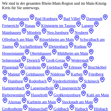
Wir sind in der gesamten Rhein-Main-Region und im Main-Kinzig-
Kreis für Sie unterwegs.
Babenhausen
Bad Homburg
Bad Vilbel
Darmstadt
Freigericht
Hanau
Königstein im Taunus
Langen
Mainhausen
Mömbris
Neu-Isenburg
Neuberg
Offenbach am Main
Rüsselsheim am Main
Schwalbach am
Taunus
Aschaffenburg
Dietzenbach
Rodgau
Heusenstamm
Obertshausen
Mühlheim am Main
Seligenstadt
Dreieich
Groß-Gerau
Weiterstadt
Pfungstadt
Griesheim
Egelsbach
Erlensee
Bruchköbel
Maintal
Gelnhausen
Nidderau
Karben
Friedberg
Hainburg
Rodenbach
Niederdorfelden
Schöneck
Hammersbach
Langenselbold
Linsengericht
Biebergemünd
Hasselroth
Großkrotzenburg
Kahl am Main
Alzenau
Karlstein am Main
Stockstadt am Main
Großostheim
Mainaschaff
Goldbach
Haibach
Hösbach