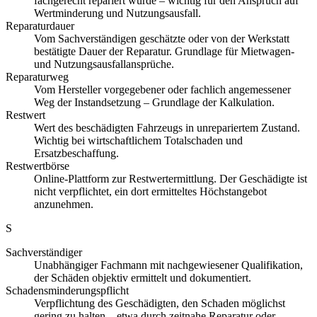
fachgerecht repariert wurde – wichtig für den Anspruch auf
Wertminderung und Nutzungsausfall.
Reparaturdauer
Vom Sachverständigen geschätzte oder von der Werkstatt
bestätigte Dauer der Reparatur. Grundlage für Mietwagen-
und Nutzungsausfallansprüche.
Reparaturweg
Vom Hersteller vorgegebener oder fachlich angemessener
Weg der Instandsetzung – Grundlage der Kalkulation.
Restwert
Wert des beschädigten Fahrzeugs in unrepariertem Zustand.
Wichtig bei wirtschaftlichem Totalschaden und
Ersatzbeschaffung.
Restwertbörse
Online-Plattform zur Restwertermittlung. Der Geschädigte ist
nicht verpflichtet, ein dort ermitteltes Höchstangebot
anzunehmen.
S
Sachverständiger
Unabhängiger Fachmann mit nachgewiesener Qualifikation,
der Schäden objektiv ermittelt und dokumentiert.
Schadensminderungspflicht
Verpflichtung des Geschädigten, den Schaden möglichst
gering zu halten – etwa durch zeitnahe Reparatur oder