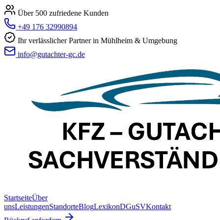
Über 500 zufriedene Kunden
+49 176 32990894
Ihr verlässlicher Partner in Mühlheim & Umgebung
info@gutachter-gc.de
Startseite
Über
uns
Leistungen
Standorte
Blog
Lexikon
DGuSV
Kontakt