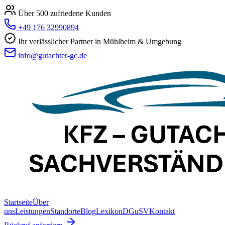
Über 500 zufriedene Kunden
+49 176 32990894
Ihr verlässlicher Partner in Mühlheim & Umgebung
info@gutachter-gc.de
Startseite
Über
uns
Leistungen
Standorte
Blog
Lexikon
DGuSV
Kontakt