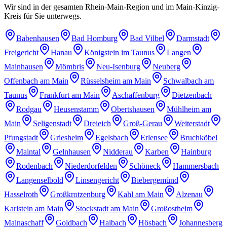
Wir sind in der gesamten Rhein-Main-Region und im Main-Kinzig-
Kreis für Sie unterwegs.
Babenhausen
Bad Homburg
Bad Vilbel
Darmstadt
Freigericht
Hanau
Königstein im Taunus
Langen
Mainhausen
Mömbris
Neu-Isenburg
Neuberg
Offenbach am Main
Rüsselsheim am Main
Schwalbach am
Taunus
Frankfurt am Main
Aschaffenburg
Dietzenbach
Rodgau
Heusenstamm
Obertshausen
Mühlheim am
Main
Seligenstadt
Dreieich
Groß-Gerau
Weiterstadt
Pfungstadt
Griesheim
Egelsbach
Erlensee
Bruchköbel
Maintal
Gelnhausen
Nidderau
Karben
Hainburg
Rodenbach
Niederdorfelden
Schöneck
Hammersbach
Langenselbold
Linsengericht
Biebergemünd
Hasselroth
Großkrotzenburg
Kahl am Main
Alzenau
Karlstein am Main
Stockstadt am Main
Großostheim
Mainaschaff
Goldbach
Haibach
Hösbach
Johannesberg