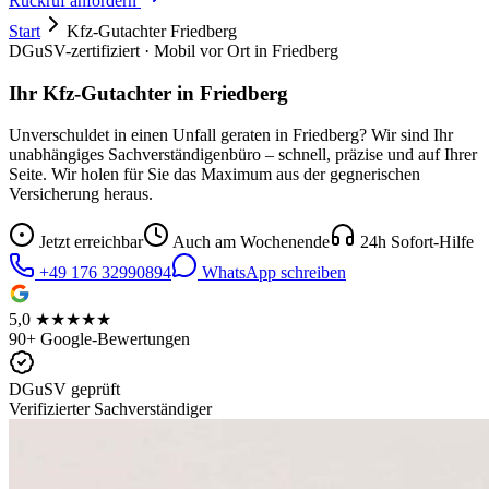
Rückruf anfordern
Start
Kfz-Gutachter
Friedberg
DGuSV-zertifiziert · Mobil vor Ort in
Friedberg
Ihr Kfz-Gutachter in
Friedberg
Unverschuldet in einen Unfall geraten in
Friedberg
? Wir sind Ihr
unabhängiges Sachverständigenbüro – schnell, präzise und auf Ihrer
Seite. Wir holen für Sie das Maximum aus der gegnerischen
Versicherung heraus.
Jetzt erreichbar
Auch am Wochenende
24h Sofort-Hilfe
+49 176 32990894
WhatsApp schreiben
5,0 ★★★★★
90+ Google-Bewertungen
DGuSV geprüft
Verifizierter Sachverständiger