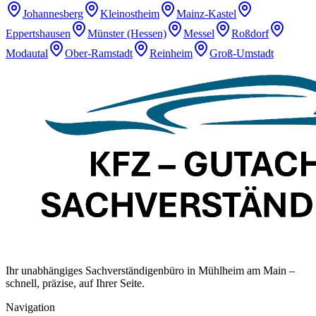
Johannesberg
Kleinostheim
Mainz-Kastel
Eppertshausen
Münster (Hessen)
Messel
Roßdorf
Modautal
Ober-Ramstadt
Reinheim
Groß-Umstadt
Ihr unabhängiges Sachverständigenbüro in Mühlheim am Main –
schnell, präzise, auf Ihrer Seite.
Navigation