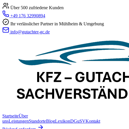
Über 500 zufriedene Kunden
+49 176 32990894
Ihr verlässlicher Partner in Mühlheim & Umgebung
info@gutachter-gc.de
Startseite
Über
uns
Leistungen
Standorte
Blog
Lexikon
DGuSV
Kontakt