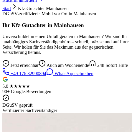
Rückruf anfordern
Start
Kfz-Gutachter
Mainhausen
DGuSV-zertifiziert · Mobil vor Ort in
Mainhausen
Ihr Kfz-Gutachter in
Mainhausen
Unverschuldet in einen Unfall geraten in
Mainhausen
? Wir sind Ihr
unabhängiges Sachverständigenbüro – schnell, präzise und auf Ihrer
Seite. Wir holen für Sie das Maximum aus der gegnerischen
Versicherung heraus.
Jetzt erreichbar
Auch am Wochenende
24h Sofort-Hilfe
+49 176 32990894
WhatsApp schreiben
5,0 ★★★★★
90+ Google-Bewertungen
DGuSV geprüft
Verifizierter Sachverständiger