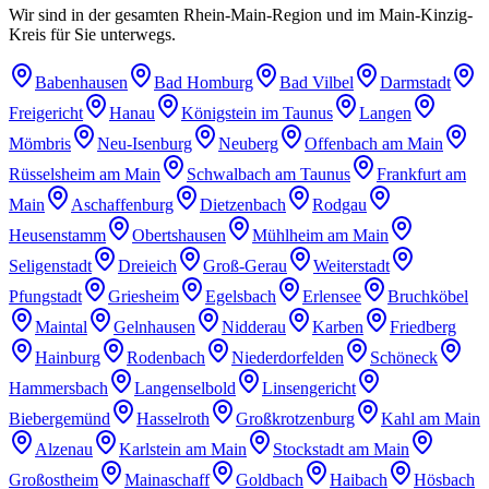
Wir sind in der gesamten Rhein-Main-Region und im Main-Kinzig-
Kreis für Sie unterwegs.
Babenhausen
Bad Homburg
Bad Vilbel
Darmstadt
Freigericht
Hanau
Königstein im Taunus
Langen
Mömbris
Neu-Isenburg
Neuberg
Offenbach am Main
Rüsselsheim am Main
Schwalbach am Taunus
Frankfurt am
Main
Aschaffenburg
Dietzenbach
Rodgau
Heusenstamm
Obertshausen
Mühlheim am Main
Seligenstadt
Dreieich
Groß-Gerau
Weiterstadt
Pfungstadt
Griesheim
Egelsbach
Erlensee
Bruchköbel
Maintal
Gelnhausen
Nidderau
Karben
Friedberg
Hainburg
Rodenbach
Niederdorfelden
Schöneck
Hammersbach
Langenselbold
Linsengericht
Biebergemünd
Hasselroth
Großkrotzenburg
Kahl am Main
Alzenau
Karlstein am Main
Stockstadt am Main
Großostheim
Mainaschaff
Goldbach
Haibach
Hösbach