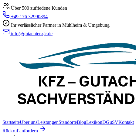
Über 500 zufriedene Kunden
+49 176 32990894
Ihr verlässlicher Partner in Mühlheim & Umgebung
info@gutachter-gc.de
Startseite
Über uns
Leistungen
Standorte
Blog
Lexikon
DGuSV
Kontakt
Rückruf anfordern