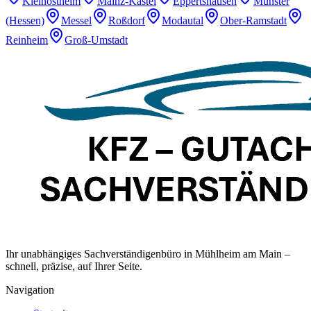
Kleinostheim
Mainz-Kastel
Eppertshausen
Münster
(Hessen)
Messel
Roßdorf
Modautal
Ober-Ramstadt
Reinheim
Groß-Umstadt
Ihr unabhängiges Sachverständigenbüro in Mühlheim am Main –
schnell, präzise, auf Ihrer Seite.
Navigation