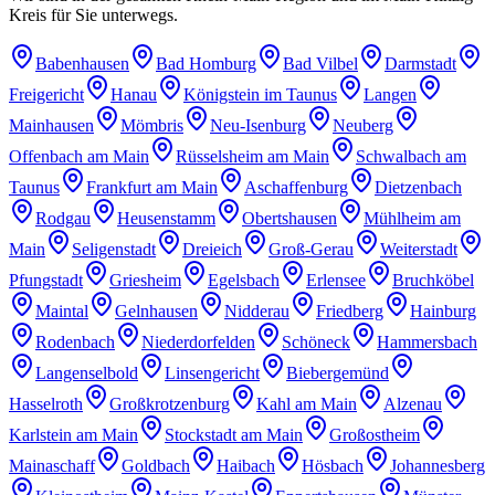
Kreis für Sie unterwegs.
Babenhausen
Bad Homburg
Bad Vilbel
Darmstadt
Freigericht
Hanau
Königstein im Taunus
Langen
Mainhausen
Mömbris
Neu-Isenburg
Neuberg
Offenbach am Main
Rüsselsheim am Main
Schwalbach am
Taunus
Frankfurt am Main
Aschaffenburg
Dietzenbach
Rodgau
Heusenstamm
Obertshausen
Mühlheim am
Main
Seligenstadt
Dreieich
Groß-Gerau
Weiterstadt
Pfungstadt
Griesheim
Egelsbach
Erlensee
Bruchköbel
Maintal
Gelnhausen
Nidderau
Friedberg
Hainburg
Rodenbach
Niederdorfelden
Schöneck
Hammersbach
Langenselbold
Linsengericht
Biebergemünd
Hasselroth
Großkrotzenburg
Kahl am Main
Alzenau
Karlstein am Main
Stockstadt am Main
Großostheim
Mainaschaff
Goldbach
Haibach
Hösbach
Johannesberg