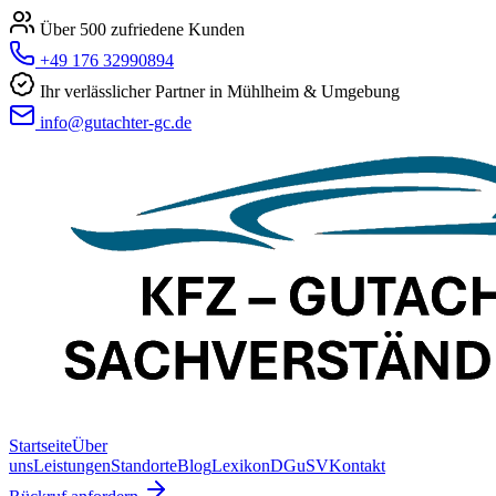
Über 500 zufriedene Kunden
+49 176 32990894
Ihr verlässlicher Partner in Mühlheim & Umgebung
info@gutachter-gc.de
Startseite
Über
uns
Leistungen
Standorte
Blog
Lexikon
DGuSV
Kontakt