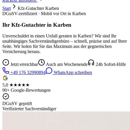
Rückruf anfordern
Start
Kfz-Gutachter
Karben
DGuSV-zertifiziert · Mobil vor Ort in
Karben
Ihr Kfz-Gutachter in
Karben
Unverschuldet in einen Unfall geraten in
Karben
? Wir sind Ihr
unabhängiges Sachverständigenbüro – schnell, präzise und auf Ihrer
Seite. Wir holen für Sie das Maximum aus der gegnerischen
Versicherung heraus.
Jetzt erreichbar
Auch am Wochenende
24h Sofort-Hilfe
+49 176 32990894
WhatsApp schreiben
5,0 ★★★★★
90+ Google-Bewertungen
DGuSV geprüft
Verifizierter Sachverständiger